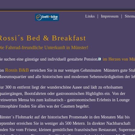
|
|
Links
Impressum
Sitem
Rossi´s Bed & Breakfast
ie Fahrrad-freundliche Unterkunft in Münster!
ie suchen eine günstige und individuell gestaltete Pension
im Herzen von Mü
Rossis B&B
on
erreichen Sie in nur wenigen Gehminuten Münsters gute Stube
useumsquartier und alle historischen und modernen Sehenswürdigkeiten der leb
ur 300 m entfernt liegt der wunderschöne Aasee und lädt zu erholsamen
paziergängen, Bootsfahrten oder gastronomischen Highlights ein. Von der
reiswerten Mensa bis zum kulinarisch - gastronomischen Erlebnis in Lounge
tmosphäre finden Sie alles was der Gaumen begehrt.
ünster´s Flohmarkt auf der historischen Promenade in den Monaten Mai bis
eptember erreichen Sie in weniger als 500 Metern. In direkter Nachbarschaft
inden Sie vom Friseur, kleinen gemütlichen französischen Restaurant, Supermar