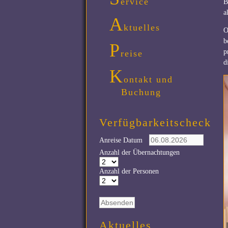
ervice
B
a
A
ktuelles
O
b
P
p
reise
d
K
ontakt und
Buchung
Verfügbarkeitscheck
Anreise Datum
Anzahl der Übernachtungen
Anzahl der Personen
Aktuelles