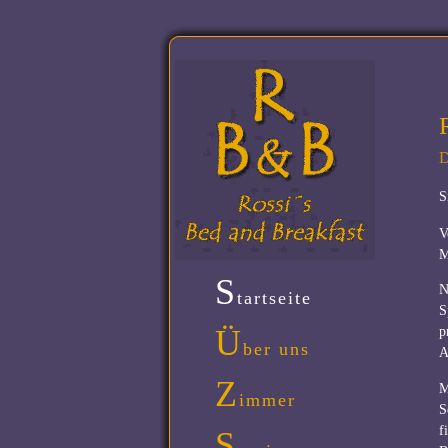
D
S
V
M
S
N
tartseite
S
Ü
p
ber uns
A
Z
M
immer
S
f
S