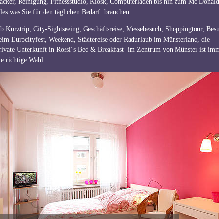
äcker, Reinigung, Fitnessstudio, Kiosk, Computerladen bis hin zum Mc Donald
lles was Sie für den täglichen Bedarf brauchen.
b Kurztrip, City-Sightseeing, Geschäftsreise, Messebesuch, Shoppingtour, Bes
eim Eurocityfest, Weekend, Städtereise oder Radurlaub im Münsterland, die
rivate Unterkunft in
Rossi´s Bed & Breakfast
im Zentrum von Münster ist im
ie richtige Wahl.